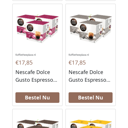
Koffietheeplaza.nl
Koffietheeplaza.nl
€17,85
€17,85
Nescafe Dolce
Nescafe Dolce
Gusto Espresso
Gusto Espresso
Koffiecups 16
Ristretto Barista
stuks
Koffiecups 16
Bestel Nu
Bestel Nu
stuks