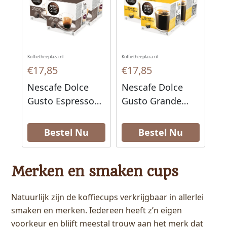
Koffietheeplaza.nl
Koffietheeplaza.nl
€17,85
€17,85
Nescafe Dolce
Nescafe Dolce
Gusto Espresso
Gusto Grande
Ristretto
Caffe Crema
Koffiecups 16
Koffiecups 16
Bestel Nu
Bestel Nu
stuks
stuks
Merken en smaken cups
Natuurlijk zijn de koffiecups verkrijgbaar in allerlei
smaken en merken. Iedereen heeft z’n eigen
voorkeur en blijft meestal trouw aan het merk dat