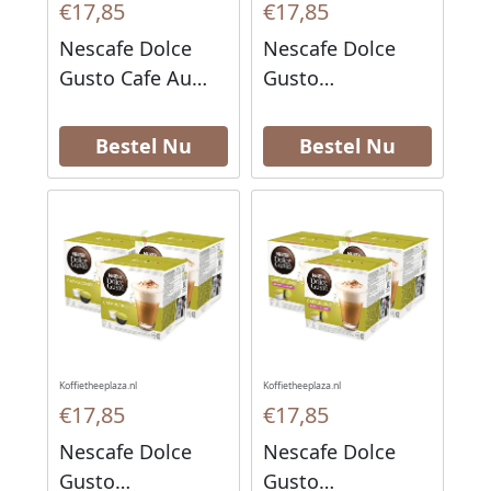
€17,85
€17,85
Nescafe Dolce
Nescafe Dolce
Gusto Cafe Au
Gusto
Lait Koffiecups 16
Cappuccino Ice
stuks
Koffiecups 16
Bestel Nu
Bestel Nu
stuks
Koffietheeplaza.nl
Koffietheeplaza.nl
€17,85
€17,85
Nescafe Dolce
Nescafe Dolce
Gusto
Gusto