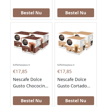
Cappuccino
Cappuccino Light
Koffiecups 16
Koffiecups 16
Bestel Nu
Bestel Nu
stuks
stuks
Koffietheeplaza.nl
Koffietheeplaza.nl
€17,85
€17,85
Nescafe Dolce
Nescafe Dolce
Gusto Chococino
Gusto Cortado
Koffiecups 16
Koffiecups 16
stuks
stuks
Bestel Nu
Bestel Nu